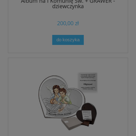
Album na I Komunię Św. + GRAWER -
dziewczynka
200,00 zł
do koszyka