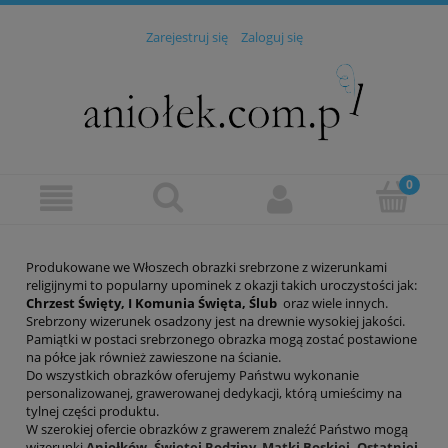
Zarejestruj się
Zaloguj się
Produkowane we Włoszech obrazki srebrzone z wizerunkami
religijnymi to popularny upominek z okazji takich uroczystości jak:
Chrzest Święty, I Komunia Święta, Ślub
oraz wiele innych.
Srebrzony wizerunek osadzony jest na drewnie wysokiej jakości.
Pamiątki w postaci srebrzonego obrazka mogą zostać postawione
na półce jak również zawieszone na ścianie.
Do wszystkich obrazków oferujemy Państwu wykonanie
personalizowanej, grawerowanej dedykacji, którą umieścimy na
tylnej części produktu.
W szerokiej ofercie obrazków z grawerem znaleźć Państwo mogą
wizerunki
Aniołków
,
Świętej Rodziny
,
Matki Boskiej,
Ostatniej