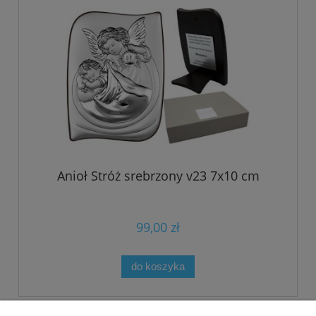
Anioł Stróż srebrzony v23 7x10 cm
99,00 zł
do koszyka