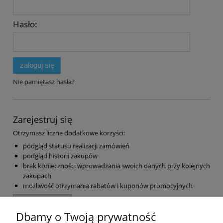
Hasło:
zaloguj się
Nie pamiętasz hasła?
Zarejestruj się
Otrzymasz liczne dodatkowe korzyści:
podgląd statusu realizacji zamówień
podgląd historii zakupów
brak konieczności wprowadzania swoich danych przy kolejnych
zakupach
możliwość otrzymania rabatów i kuponów promocyjnych
zarejestruj się
Dbamy o Twoją prywatność