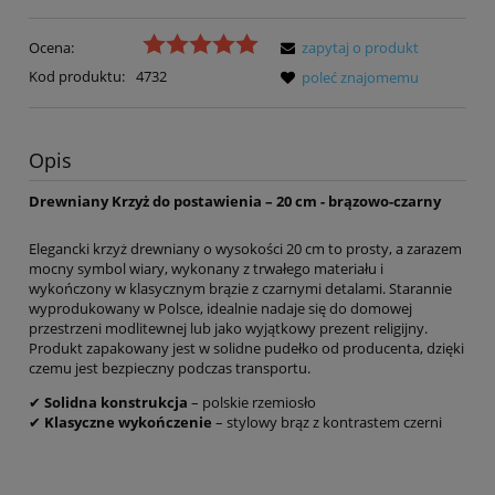
Ocena:
zapytaj o produkt
Kod produktu:
4732
poleć znajomemu
Opis
Drewniany Krzyż do postawienia – 20 cm - brązowo-czarny
Elegancki krzyż drewniany o wysokości 20 cm to prosty, a zarazem
mocny symbol wiary, wykonany z trwałego materiału i
wykończony w klasycznym brązie z czarnymi detalami. Starannie
wyprodukowany w Polsce, idealnie nadaje się do domowej
przestrzeni modlitewnej lub jako wyjątkowy prezent religijny.
Produkt zapakowany jest w solidne pudełko od producenta, dzięki
czemu jest bezpieczny podczas transportu.
✔
Solidna konstrukcja
– polskie rzemiosło
✔
Klasyczne wykończenie
– stylowy brąz z kontrastem czerni