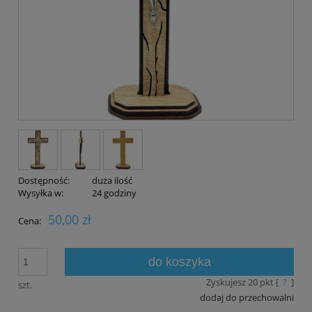
Dostępność:
duża ilość
Wysyłka w:
24 godziny
50,00 zł
Cena:
do koszyka
Zyskujesz
20
pkt [
?
]
szt.
dodaj do przechowalni