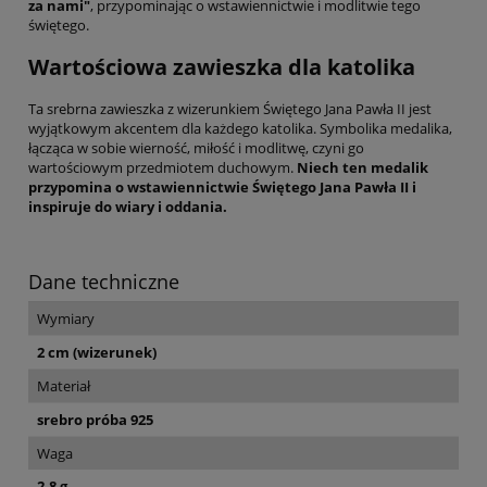
za nami"
, przypominając o wstawiennictwie i modlitwie tego
świętego.
Wartościowa zawieszka dla katolika
Ta srebrna zawieszka z wizerunkiem Świętego Jana Pawła II jest
wyjątkowym akcentem dla każdego katolika. Symbolika medalika,
łącząca w sobie wierność, miłość i modlitwę, czyni go
wartościowym przedmiotem duchowym.
Niech ten medalik
przypomina o wstawiennictwie Świętego Jana Pawła II i
inspiruje do wiary i oddania.
Dane techniczne
Wymiary
2 cm (wizerunek)
Materiał
srebro próba 925
Waga
2,8 g