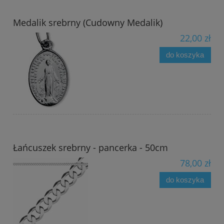
Medalik srebrny (Cudowny Medalik)
22,00 zł
do koszyka
Łańcuszek srebrny - pancerka - 50cm
78,00 zł
do koszyka