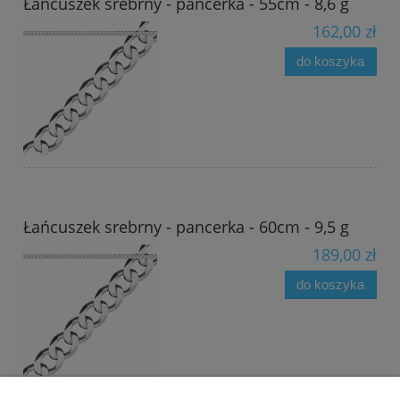
Łańcuszek srebrny - pancerka - 55cm - 8,6 g
162,00 zł
do koszyka
Łańcuszek srebrny - pancerka - 60cm - 9,5 g
189,00 zł
do koszyka