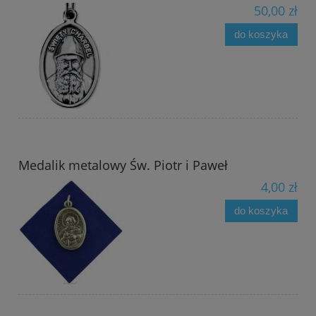
50,00 zł
do koszyka
Medalik metalowy Św. Piotr i Paweł
4,00 zł
do koszyka