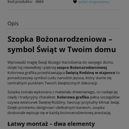
Kod produktu:
4664
poleć znajomemu
Opis
Szopka Bożonarodzeniowa –
symbol Świąt w Twoim domu
Wprowadź magię Świąt Bożego Narodzenia do swojego domu
dzięki tej niewielkiej i pięknej
szopce Bożonarodzeniowej
.
Kolorowa grafika przedstawiająca
Świętą Rodzinę w stajence
to
ponadczasowy symbol cudu narodzin Jezusa, który stanie się
centralnym punktem Twoich świątecznych dekoracji.
Szopka została wykonana z materiału drewnianego, co nadaje jej
ciepły i tradycyjny charakter.
Kolorowa grafika
pełna szczegółów
ożywia wizerunek Świętej Rodziny, tworząc przytulny klimat świąt.
Dzięki prostemu designowi i delikatnym barwom, szopka
doskonale wpisuje się w każdą bożonarodzeniową aranżację.
Łatwy montaż – dwa elementy