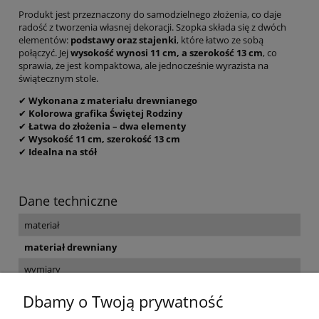
Produkt jest przeznaczony do samodzielnego złożenia, co daje
radość z tworzenia własnej dekoracji. Szopka składa się z dwóch
elementów:
podstawy oraz stajenki
, które łatwo ze sobą
połączyć. Jej
wysokość wynosi 11 cm, a szerokość 13 cm
, co
sprawia, że jest kompaktowa, ale jednocześnie wyrazista na
świątecznym stole.
✔
Wykonana z materiału drewnianego
✔
Kolorowa grafika Świętej Rodziny
✔
Łatwa do złożenia – dwa elementy
✔
Wysokość 11 cm, szerokość 13 cm
✔
Idealna na stół
Dane techniczne
materiał
materiał drewniany
wymiary
13 cm x 11 cm
Dbamy o Twoją prywatność